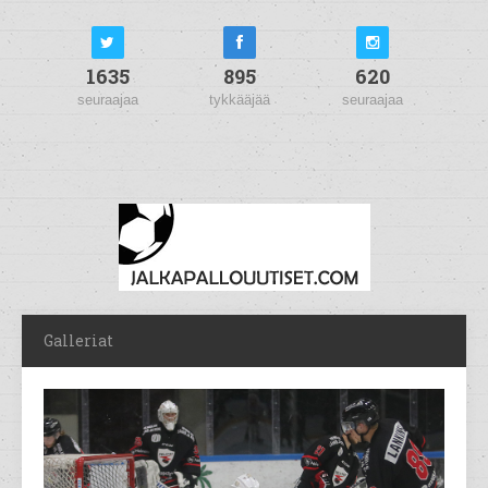
1635
895
620
seuraajaa
tykkääjää
seuraajaa
Galleriat