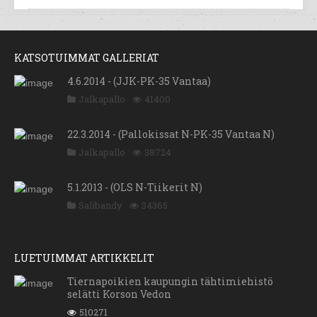
KATSOTUIMMAT GALLERIAT
4.6.2014 - (JJK-PK-35 Vantaa)
Jalkapallo
41400
22.3.2014 - (Pallokissat N-PK-35 Vantaa N)
Jalkapallo
38724
5.1.2013 - (OLS N-Tiikerit N)
Salibandy
34365
LUETUIMMAT ARTIKKELIT
Tiernapoikien kaupungin tähtimiehistö
selätti Korson Vedon
510271